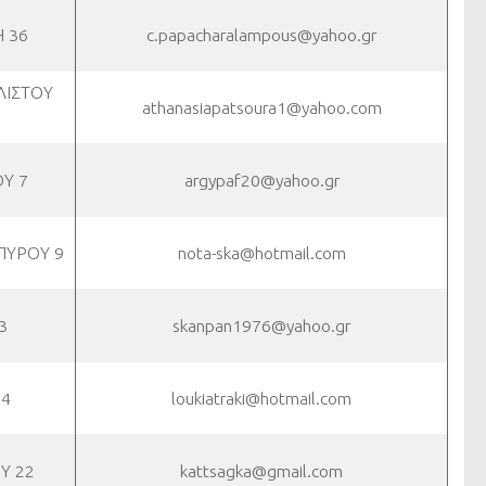
 36
c.papacharalampous@yahoo.gr
ΛΙΣΤΟΥ
athanasiapatsoura1@yahoo.com
Υ 7
argypaf20@yahoo.gr
ΠΥΡΟΥ 9
nota-ska@hotmail.com
3
skanpan1976@yahoo.gr
14
loukiatraki@hotmail.com
Υ 22
kattsagka@gmail.com