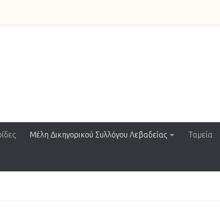
αμμα
Μέλη Δ.Σ. Λεβαδείας
Επικοινωνία
ssociation
ίδες
Μέλη Δικηγορικού Συλλόγου Λεβαδείας
Ταμεία