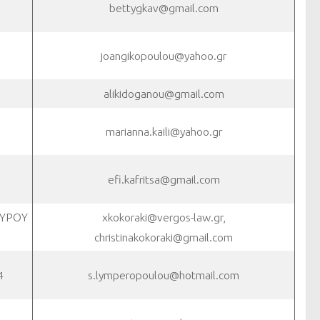
bettygkav@gmail.com
joangikopoulou@yahoo.gr
alikidoganou@gmail.com
marianna.kaili@yahoo.gr
efi.kafritsa@gmail.com
ΥΡΟΥ
xkokoraki@vergos-law.gr,
christinakokoraki@gmail.com
4
s.lymperopoulou@hotmail.com