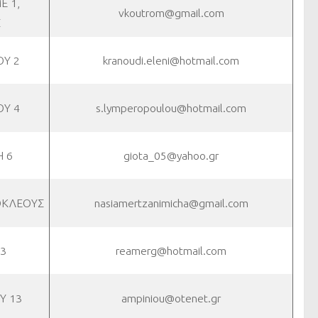
Ε 1,
vkoutrom@gmail.com
Σ
Υ 2
kranoudi.eleni@hotmail.com
Υ 4
s.lymperopoulou@hotmail.com
 6
giota_05@yahoo.gr
ΚΛΕΟΥΣ
nasiamertzanimicha@gmail.com
3
reamerg@hotmail.com
Υ 13
ampiniou@otenet.gr