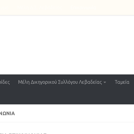
αμμα
Μέλη Δ.Σ. Λεβαδείας
Επικοινωνία
ssociation
ίδες
Μέλη Δικηγορικού Συλλόγου Λεβαδείας
Ταμεία
ΙΝΩΝΊΑ