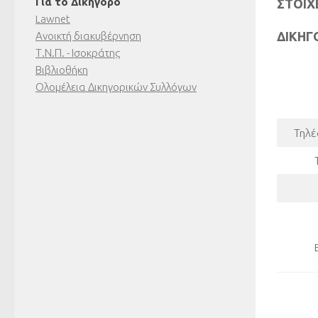
Για το Δικηγόρο
ΣΤΟΙΧ
Lawnet
ΔΙΚΗΓ
Ανοικτή διακυβέρνηση
Τ.Ν.Π. - Ισοκράτης
Βιβλιοθήκη
Ολομέλεια Δικηγορικών Συλλόγων
Τηλέ