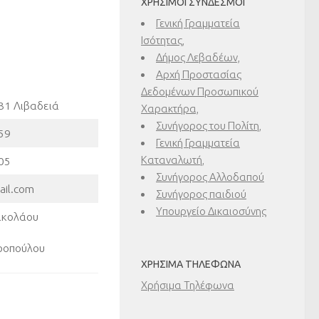
ΧΡΉΣΙΜΟΙ ΣΎΝΔΕΣΜΟΙ
Γενική Γραμματεία
Ισότητας,
Δήμος Λεβαδέων,
Αρχή Προστασίας
Δεδομένων Προσωπικού
31 Λιβαδειά
Χαρακτήρα,
Συνήγορος του Πολίτη,
59
Γενική Γραμματεία
Καταναλωτή,
05
Συνήγορος Αλλοδαπού
ail.com
Συνήγορος παιδιού
Υπουργείο Δικαιοσύνης
ικολάου
ροπούλου
ΧΡΉΣΙΜΑ ΤΗΛΈΦΩΝΑ
Χρήσιμα Τηλέφωνα