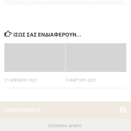
%CF%85%CF%80%CE%BF%CF%85%CF%81%CE%B3%CF%8C-
ΊΣΩΣ ΣΑΣ ΕΝΔΙΑΦΈΡΟΥΝ…
21 ΑΠΡΙΛΊΟΥ 2021
5 ΜΑΡΤΊΟΥ 2021
ΑΚΟΛΟΥΘΉΣΤΕ:
ΕΠΌΜΕΝΟ ΆΡΘΡΟ