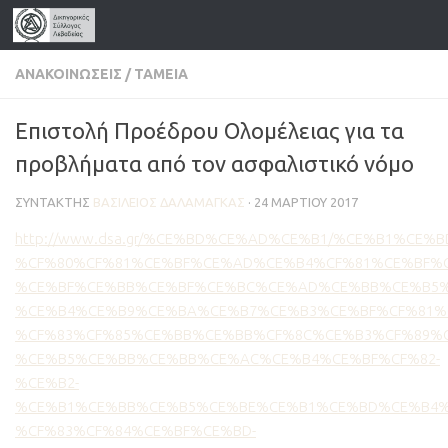
Skip to content
ΑΝΑΚΟΙΝΏΣΕΙΣ
/
ΤΑΜΕΊΑ
Επιστολή Προέδρου Ολομέλειας για τα
προβλήματα από τον ασφαλιστικό νόμο
ΣΥΝΤΆΚΤΗΣ
ΒΑΣΊΛΕΙΟΣ ΔΑΛΑΜΆΓΚΑΣ
·
24 ΜΑΡΤΊΟΥ 2017
http://www.dsa.gr/%CE%BD%CE%AD%CE%B1/%CE%B1%C
%CF%80%CF%81%CE%BF%CE%AD%CE%B4%CF%81%CE%BF%C
%CE%BF%CE%BB%CE%BF%CE%BC%CE%AD%CE%BB%CE%B5%
%CE%B4%CE%B9%CE%BA%CE%B7%CE%B3%CE%BF%CF%81%
%CF%83%CF%85%CE%BB%CE%BB%CF%8C%CE%B3%CF%89%C
%CE%B5%CE%BB%CE%BB%CE%AC%CE%B4%CE%BF%CF%82-
%CE%B2-
%CE%B1%CE%BB%CE%B5%CE%BE%CE%B1%CE%BD%CE%B4%
%CF%83%CF%84%CE%BF%CE%BD-