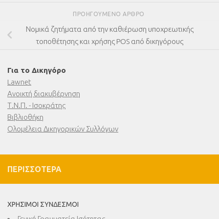
ΠΡΟΗΓΟΎΜΕΝΟ ΆΡΘΡΟ
Νομικά ζητήματα από την καθιέρωση υποχρεωτικής
τοποθέτησης και χρήσης POS από δικηγόρους
Για το Δικηγόρο
Lawnet
Ανοικτή διακυβέρνηση
Τ.Ν.Π. - Ισοκράτης
Βιβλιοθήκη
Ολομέλεια Δικηγορικών Συλλόγων
ΠΕΡΙΣΣΌΤΕΡΑ
ΧΡΉΣΙΜΟΙ ΣΎΝΔΕΣΜΟΙ
Γενική Γραμματεία Ισότητας,