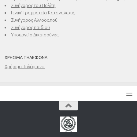
Συνήγορος του Πολίτη,
Γενική Γραμματεία Καταναλωτή,
Συνήγορος Αλλοδαπού
Συνήγορος παιδιού
Υπουργείο Δικαιοσύνης
ΧΡΉΣΙΜΑ ΤΗΛΈΦΩΝΑ
Χρήσιμα Τηλέφωνα