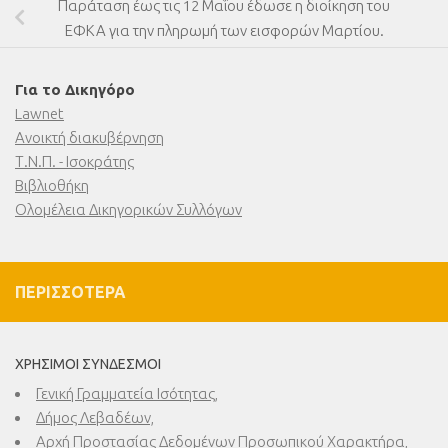
Παράταση έως τις 12 Μαΐου έδωσε η διοίκηση του
ΕΦΚΑ για την πληρωμή των εισφορών Μαρτίου.
Για το Δικηγόρο
Lawnet
Ανοικτή διακυβέρνηση
Τ.Ν.Π. - Ισοκράτης
Βιβλιοθήκη
Ολομέλεια Δικηγορικών Συλλόγων
ΠΕΡΙΣΣΌΤΕΡΑ
ΧΡΉΣΙΜΟΙ ΣΎΝΔΕΣΜΟΙ
Γενική Γραμματεία Ισότητας,
Δήμος Λεβαδέων,
Αρχή Προστασίας Δεδομένων Προσωπικού Χαρακτήρα,