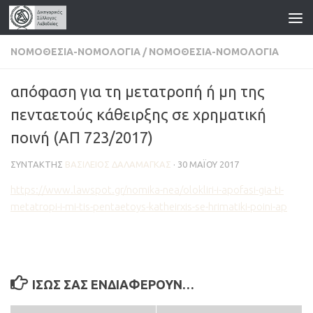
Skip to content
ΝΟΜΟΘΕΣΊΑ-ΝΟΜΟΛΟΓΊΑ
/
ΝΟΜΟΘΕΣΊΑ-ΝΟΜΟΛΟΓΊΑ
απόφαση για τη μετατροπή ή μη της
πενταετούς κάθειρξης σε χρηματική
ποινή (ΑΠ 723/2017)
ΣΥΝΤΆΚΤΗΣ
ΒΑΣΊΛΕΙΟΣ ΔΑΛΑΜΆΓΚΑΣ
·
30 ΜΑΪ́ΟΥ 2017
https://www.lawspot.gr/nomika-nea/olokliri-i-apofasi-gia-ti-
metatropi-i-mi-tis-pentaetoys-katheirxis-se-hrimatiki-poini-ap
ΊΣΩΣ ΣΑΣ ΕΝΔΙΑΦΈΡΟΥΝ…