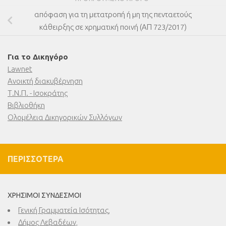
απόφαση για τη μετατροπή ή μη της πενταετούς
κάθειρξης σε χρηματική ποινή (ΑΠ 723/2017)
Για το Δικηγόρο
Lawnet
Ανοικτή διακυβέρνηση
Τ.Ν.Π. - Ισοκράτης
Βιβλιοθήκη
Ολομέλεια Δικηγορικών Συλλόγων
ΠΕΡΙΣΣΌΤΕΡΑ
ΧΡΉΣΙΜΟΙ ΣΎΝΔΕΣΜΟΙ
Γενική Γραμματεία Ισότητας,
Δήμος Λεβαδέων,