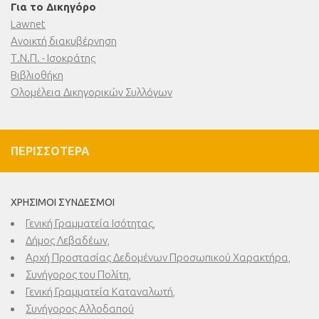
Για το Δικηγόρο
Lawnet
Ανοικτή διακυβέρνηση
Τ.Ν.Π. - Ισοκράτης
Βιβλιοθήκη
Ολομέλεια Δικηγορικών Συλλόγων
ΠΕΡΙΣΣΌΤΕΡΑ
ΧΡΉΣΙΜΟΙ ΣΎΝΔΕΣΜΟΙ
Γενική Γραμματεία Ισότητας,
Δήμος Λεβαδέων,
Αρχή Προστασίας Δεδομένων Προσωπικού Χαρακτήρα,
Συνήγορος του Πολίτη,
Γενική Γραμματεία Καταναλωτή,
Συνήγορος Αλλοδαπού