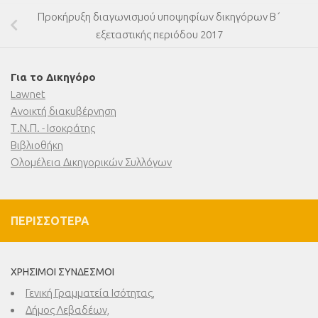
Προκήρυξη διαγωνισμού υποψηφίων δικηγόρων Β΄
εξεταστικής περιόδου 2017
Για το Δικηγόρο
Lawnet
Ανοικτή διακυβέρνηση
Τ.Ν.Π. - Ισοκράτης
Βιβλιοθήκη
Ολομέλεια Δικηγορικών Συλλόγων
ΠΕΡΙΣΣΌΤΕΡΑ
ΧΡΉΣΙΜΟΙ ΣΎΝΔΕΣΜΟΙ
Γενική Γραμματεία Ισότητας,
Δήμος Λεβαδέων,