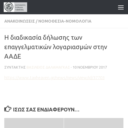
Skip to content
ΑΝΑΚΟΙΝΏΣΕΙΣ
/
ΝΟΜΟΘΕΣΊΑ-ΝΟΜΟΛΟΓΊΑ
Η διαδικασία δήλωσης των
επαγγελματικών λογαριασμών στην
ΑΑΔΕ
ΣΥΝΤΆΚΤΗΣ
ΒΑΣΊΛΕΙΟΣ ΔΑΛΑΜΆΓΚΑΣ
·
10 ΝΟΕΜΒΡΊΟΥ 2017
https://www.taxheaven.gr/news/news/view/id/37703
ΊΣΩΣ ΣΑΣ ΕΝΔΙΑΦΈΡΟΥΝ…