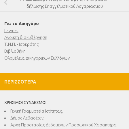
δήλωσης Επαγγελματικού Λογαριασμού
Για το Δικηγόρο
Lawnet
Ανοικτή διακυβέρνηση
Τ.Ν.Π. - Ισοκράτης
Βιβλιοθήκη
Ολομέλεια Δικηγορικών Συλλόγων
ΠΕΡΙΣΣΌΤΕΡΑ
ΧΡΉΣΙΜΟΙ ΣΎΝΔΕΣΜΟΙ
Γενική Γραμματεία Ισότητας,
Δήμος Λεβαδέων,
Αρχή Προστασίας Δεδομένων Προσωπικού Χαρακτήρα,