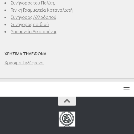
Συνήγορος του Πολίτη,
Γενική Γραμματεία Καταναλωτή,
Συνήγορος Αλλοδαπού
Συνήγορος παιδιού
Υπουργείο Δικαιοσύνης
ΧΡΉΣΙΜΑ ΤΗΛΈΦΩΝΑ
Χρήσιμα Τηλέφωνα