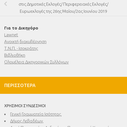
στις Δημοτικές Εκλογές/ Περιφερειακές Εκλογές/
Ευρωεκλογές της 26ης Μαΐου/2ας Ιουνίου 2019
Για το Δικηγόρο
Lawnet
Ανοικτή διακυβέρνηση
Τ.Ν.Π. - Ισοκράτης
Βιβλιοθήκη
Ολομέλεια Δικηγορικών Συλλόγων
ΠΕΡΙΣΣΌΤΕΡΑ
ΧΡΉΣΙΜΟΙ ΣΎΝΔΕΣΜΟΙ
Γενική Γραμματεία Ισότητας,
Δήμος Λεβαδέων,