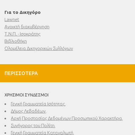
Για το Δικηγόρο
Lawnet
Ανοικτή διακυβέρνηση
Τ.Ν.Π. - Ισοκράτης
Βιβλιοθήκη
Ολομέλεια Δικηγορικών Συλλόγων
ΠΕΡΙΣΣΌΤΕΡΑ
ΧΡΉΣΙΜΟΙ ΣΎΝΔΕΣΜΟΙ
Γενική Γραμματεία Ισότητας,
Δήμος Λεβαδέων,
Αρχή Προστασίας Δεδομένων Προσωπικού Χαρακτήρα,
Συνήγορος του Πολίτη,
Γενική Γραμματεία Καταναλωτή,