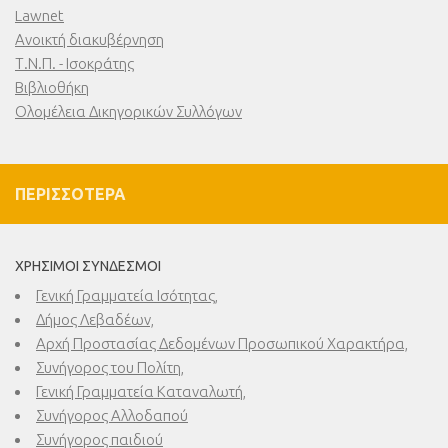
Lawnet
Ανοικτή διακυβέρνηση
Τ.Ν.Π. - Ισοκράτης
Βιβλιοθήκη
Ολομέλεια Δικηγορικών Συλλόγων
ΠΕΡΙΣΣΌΤΕΡΑ
ΧΡΉΣΙΜΟΙ ΣΎΝΔΕΣΜΟΙ
Γενική Γραμματεία Ισότητας,
Δήμος Λεβαδέων,
Αρχή Προστασίας Δεδομένων Προσωπικού Χαρακτήρα,
Συνήγορος του Πολίτη,
Γενική Γραμματεία Καταναλωτή,
Συνήγορος Αλλοδαπού
Συνήγορος παιδιού