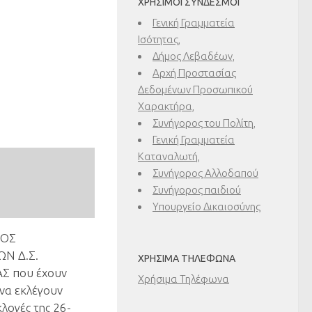
ΧΡΉΣΙΜΟΙ ΣΎΝΔΕΣΜΟΙ
Γενική Γραμματεία
Ισότητας,
Δήμος Λεβαδέων,
Αρχή Προστασίας
Δεδομένων Προσωπικού
Χαρακτήρα,
Συνήγορος του Πολίτη,
Γενική Γραμματεία
Καταναλωτή,
Συνήγορος Αλλοδαπού
Συνήγορος παιδιού
Υπουργείο Δικαιοσύνης
ΓΟΣ
Ν Δ.Σ.
ΧΡΉΣΙΜΑ ΤΗΛΈΦΩΝΑ
Σ που έχουν
Χρήσιμα Τηλέφωνα
να εκλέγουν
κλογές της 26-