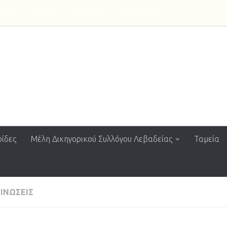
αμμα
Μέλη Δ.Σ. Λεβαδείας
Επικοινωνία
ssociation
ίδες
Μέλη Δικηγορικού Συλλόγου Λεβαδείας
Ταμεία
ΙΝΏΣΕΙΣ