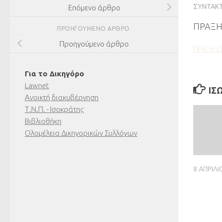
ΣΥΝΤΆΚ
Επόμενο άρθρο
ΠΡΑΞΗ
ΠΡΟΗΓΟΎΜΕΝΟ ΆΡΘΡΟ
Προηγούμενο άρθρο
ΠΡΑΞΗ-
Για το Δικηγόρο
Lawnet
ΊΣ
Ανοικτή διακυβέρνηση
Τ.Ν.Π. - Ισοκράτης
Βιβλιοθήκη
Ολομέλεια Δικηγορικών Συλλόγων
8 ΑΠΡΙΛΊ