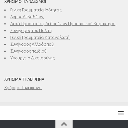
ΧΡΉΣΙΜΟΙ ΣΎΝΔΕΣΜΟΙ
Γενική Γραμματεία Ισότητας,
Δήμος Λεβαδέων,
Αρχή Προστασίας Δεδομένων Προσωπικού Χαρακτήρα,
Συνήγορος του Πολίτη,
Γενική Γραμματεία Καταναλωτή,
Συνήγορος Αλλοδαπού
Συνήγορος παιδιού
Υπουργείο Δικαιοσύνης
ΧΡΉΣΙΜΑ ΤΗΛΈΦΩΝΑ
Χρήσιμα Τηλέφωνα