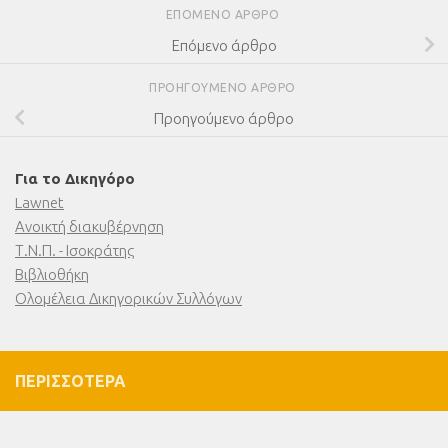
ΕΠΌΜΕΝΟ ΆΡΘΡΟ
Επόμενο άρθρο
ΠΡΟΗΓΟΎΜΕΝΟ ΆΡΘΡΟ
Προηγούμενο άρθρο
Για το Δικηγόρο
Lawnet
Ανοικτή διακυβέρνηση
Τ.Ν.Π. - Ισοκράτης
Βιβλιοθήκη
Ολομέλεια Δικηγορικών Συλλόγων
ΠΕΡΙΣΣΌΤΕΡΑ