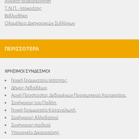
Ανοικτή διακυβέρνηση
Τ.Ν.Π. - Ισοκράτης
Βιβλιοθήκη
Ολομέλεια Δικηγορικών Συλλόγων
ΠΕΡΙΣΣΌΤΕΡΑ
ΧΡΉΣΙΜΟΙ ΣΎΝΔΕΣΜΟΙ
Γενική Γραμματεία Ισότητας,
Δήμος Λεβαδέων,
Αρχή Προστασίας Δεδομένων Προσωπικού Χαρακτήρα,
Συνήγορος του Πολίτη,
Γενική Γραμματεία Καταναλωτή,
Συνήγορος Αλλοδαπού
Συνήγορος παιδιού
Υπουργείο Δικαιοσύνης