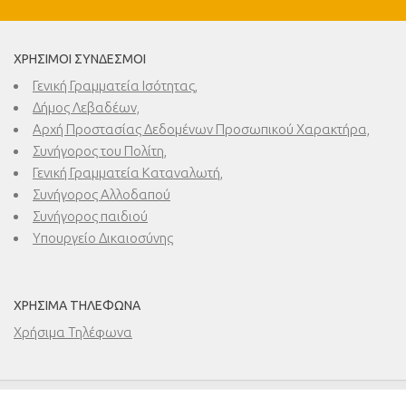
ΧΡΉΣΙΜΟΙ ΣΎΝΔΕΣΜΟΙ
Γενική Γραμματεία Ισότητας,
Δήμος Λεβαδέων,
Αρχή Προστασίας Δεδομένων Προσωπικού Χαρακτήρα,
Συνήγορος του Πολίτη,
Γενική Γραμματεία Καταναλωτή,
Συνήγορος Αλλοδαπού
Συνήγορος παιδιού
Υπουργείο Δικαιοσύνης
ΧΡΉΣΙΜΑ ΤΗΛΈΦΩΝΑ
Χρήσιμα Τηλέφωνα