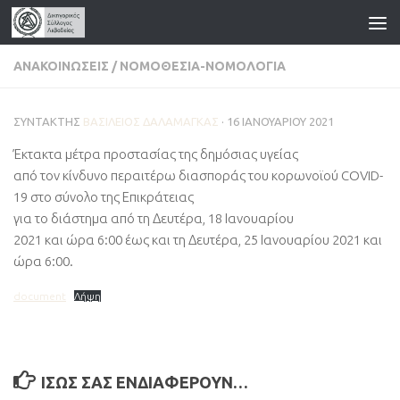
Skip to content
ΑΝΑΚΟΙΝΏΣΕΙΣ
/
ΝΟΜΟΘΕΣΊΑ-ΝΟΜΟΛΟΓΊΑ
ΣΥΝΤΆΚΤΗΣ
ΒΑΣΊΛΕΙΟΣ ΔΑΛΑΜΆΓΚΑΣ
·
16 ΙΑΝΟΥΑΡΊΟΥ 2021
Έκτακτα μέτρα προστασίας της δημόσιας υγείας
από τον κίνδυνο περαιτέρω διασποράς του κορωνοϊού COVID-
19 στο σύνολο της Επικράτειας
για το διάστημα από τη Δευτέρα, 18 Ιανουαρίου
2021 και ώρα 6:00 έως και τη Δευτέρα, 25 Ιανουαρίου 2021 και
ώρα 6:00.
document
Λήψη
ΊΣΩΣ ΣΑΣ ΕΝΔΙΑΦΈΡΟΥΝ…