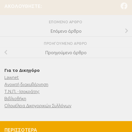
ΑΚΟΛΟΥΘΉΣΤΕ:
ΕΠΌΜΕΝΟ ΆΡΘΡΟ
Επόμενο άρθρο
ΠΡΟΗΓΟΎΜΕΝΟ ΆΡΘΡΟ
Προηγούμενο άρθρο
Για το Δικηγόρο
Lawnet
Ανοικτή διακυβέρνηση
Τ.Ν.Π. - Ισοκράτης
Βιβλιοθήκη
Ολομέλεια Δικηγορικών Συλλόγων
ΠΕΡΙΣΣΌΤΕΡΑ