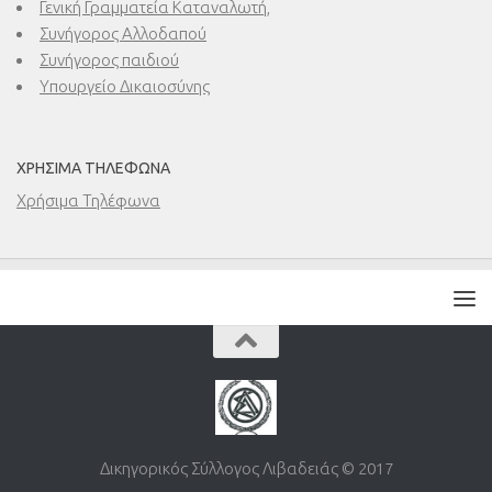
Γενική Γραμματεία Καταναλωτή,
Συνήγορος Αλλοδαπού
Συνήγορος παιδιού
Υπουργείο Δικαιοσύνης
ΧΡΉΣΙΜΑ ΤΗΛΈΦΩΝΑ
Χρήσιμα Τηλέφωνα
Δικηγορικός Σύλλογος Λιβαδειάς © 2017