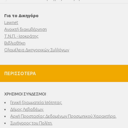
Για το Δικηγόρο
Lawnet
Ανοικτή διακυβέρνηση
Τ.Ν.Π. - Ισοκράτης
Βιβλιοθήκη
Ολομέλεια Δικηγορικών Συλλόγων
ΠΕΡΙΣΣΌΤΕΡΑ
ΧΡΉΣΙΜΟΙ ΣΎΝΔΕΣΜΟΙ
Γενική Γραμματεία Ισότητας,
Δήμος Λεβαδέων,
Αρχή Προστασίας Δεδομένων Προσωπικού Χαρακτήρα,
Συνήγορος του Πολίτη,