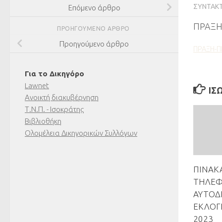
ΣΥΝΤΆΚ
Επόμενο άρθρο
ΠΡΑΞΗ
ΠΡΟΗΓΟΎΜΕΝΟ ΆΡΘΡΟ
Προηγούμενο άρθρο
ΠΡΑΞΗ-Π
Για το Δικηγόρο
Lawnet
ΊΣ
Ανοικτή διακυβέρνηση
Τ.Ν.Π. - Ισοκράτης
Βιβλιοθήκη
Ολομέλεια Δικηγορικών Συλλόγων
ΠΙΝΑΚ
ΤΗΛΕΦ
ΑΥΤΟΔ
ΕΚΛΟΓΕ
2023