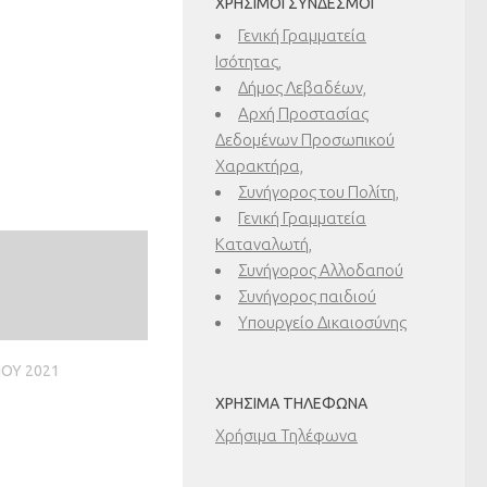
ΧΡΉΣΙΜΟΙ ΣΎΝΔΕΣΜΟΙ
Γενική Γραμματεία
Ισότητας,
Δήμος Λεβαδέων,
Αρχή Προστασίας
Δεδομένων Προσωπικού
Χαρακτήρα,
Συνήγορος του Πολίτη,
Γενική Γραμματεία
Καταναλωτή,
Συνήγορος Αλλοδαπού
Συνήγορος παιδιού
Υπουργείο Δικαιοσύνης
ΊΟΥ 2021
ΧΡΉΣΙΜΑ ΤΗΛΈΦΩΝΑ
Χρήσιμα Τηλέφωνα