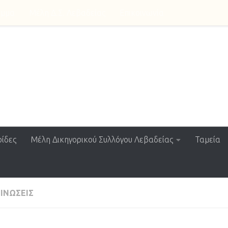
αμμα
Μέλη Δ.Σ. Λεβαδείας
Επικοινωνία
ssociation
ίδες
Μέλη Δικηγορικού Συλλόγου Λεβαδείας
Ταμεία
ΙΝΏΣΕΙΣ