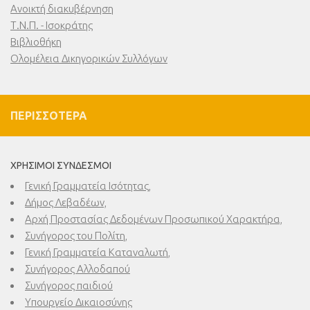
Ανοικτή διακυβέρνηση
Τ.Ν.Π. - Ισοκράτης
Βιβλιοθήκη
Ολομέλεια Δικηγορικών Συλλόγων
ΠΕΡΙΣΣΌΤΕΡΑ
ΧΡΉΣΙΜΟΙ ΣΎΝΔΕΣΜΟΙ
Γενική Γραμματεία Ισότητας,
Δήμος Λεβαδέων,
Αρχή Προστασίας Δεδομένων Προσωπικού Χαρακτήρα,
Συνήγορος του Πολίτη,
Γενική Γραμματεία Καταναλωτή,
Συνήγορος Αλλοδαπού
Συνήγορος παιδιού
Υπουργείο Δικαιοσύνης