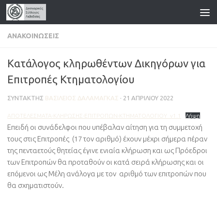
Skip to content
ΑΝΑΚΟΙΝΏΣΕΙΣ
Κατάλογος κληρωθέντων Δικηγόρων για
Επιτροπές Κτηματολογίου
ΣΥΝΤΆΚΤΗΣ
ΒΑΣΊΛΕΙΟΣ ΔΑΛΑΜΆΓΚΑΣ
·
21 ΑΠΡΙΛΊΟΥ 2022
ΑΠΟΤΕΛΕΣΜΑΤΑ-ΚΛΗΡΩΣΗΣ-ΕΠΙΤΡΟΠΩΝ-ΚΤΗΜΑΤΟΛΟΓΙΟΥ_v1.1
Λήψη
Επειδή οι συνάδελφοι που υπέβαλαν αίτηση για τη συμμετοχή
τους στις Επιτροπές (17 τον αριθμό) έχουν μέχρι σήμερα πέραν
της πενταετούς θητείας έγινε ενιαία κλήρωση και ως Πρόεδροι
των Επιτροπών θα προταθούν οι κατά σειρά κλήρωσης και οι
επόμενοι ως Μέλη ανάλογα με τον αριθμό των επιτροπών που
θα σχηματιστούν.