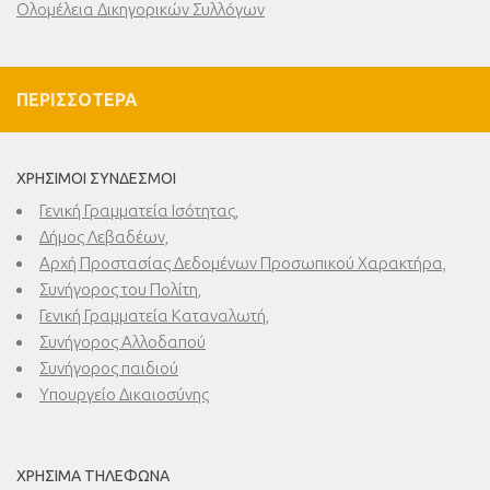
Ολομέλεια Δικηγορικών Συλλόγων
ΠΕΡΙΣΣΌΤΕΡΑ
ΧΡΉΣΙΜΟΙ ΣΎΝΔΕΣΜΟΙ
Γενική Γραμματεία Ισότητας,
Δήμος Λεβαδέων,
Αρχή Προστασίας Δεδομένων Προσωπικού Χαρακτήρα,
Συνήγορος του Πολίτη,
Γενική Γραμματεία Καταναλωτή,
Συνήγορος Αλλοδαπού
Συνήγορος παιδιού
Υπουργείο Δικαιοσύνης
ΧΡΉΣΙΜΑ ΤΗΛΈΦΩΝΑ