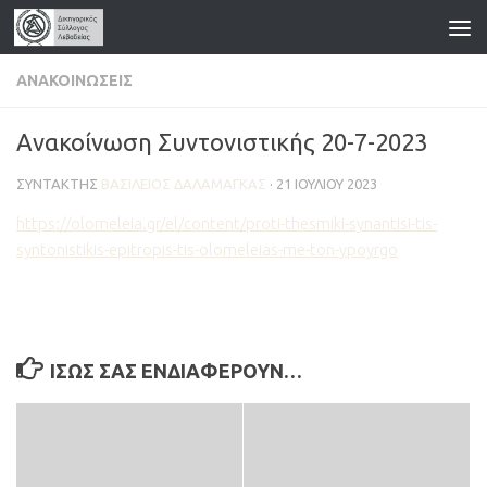
Skip to content
ΑΝΑΚΟΙΝΏΣΕΙΣ
Ανακοίνωση Συντονιστικής 20-7-2023
ΣΥΝΤΆΚΤΗΣ
ΒΑΣΊΛΕΙΟΣ ΔΑΛΑΜΆΓΚΑΣ
·
21 ΙΟΥΛΊΟΥ 2023
https://olomeleia.gr/el/content/proti-thesmiki-synantisi-tis-
syntonistikis-epitropis-tis-olomeleias-me-ton-ypoyrgo
ΊΣΩΣ ΣΑΣ ΕΝΔΙΑΦΈΡΟΥΝ…