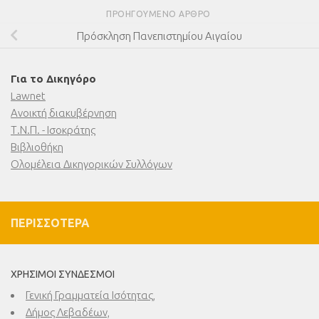
ΠΡΟΗΓΟΎΜΕΝΟ ΆΡΘΡΟ
Πρόσκληση Πανεπιστημίου Αιγαίου
Για το Δικηγόρο
Lawnet
Ανοικτή διακυβέρνηση
Τ.Ν.Π. - Ισοκράτης
Βιβλιοθήκη
Ολομέλεια Δικηγορικών Συλλόγων
ΠΕΡΙΣΣΌΤΕΡΑ
ΧΡΉΣΙΜΟΙ ΣΎΝΔΕΣΜΟΙ
Γενική Γραμματεία Ισότητας,
Δήμος Λεβαδέων,