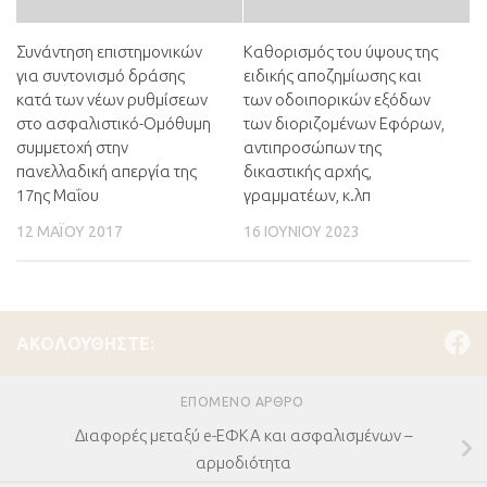
Συνάντηση επιστημονικών
Καθορισμός του ύψους της
για συντονισμό δράσης
ειδικής αποζημίωσης και
κατά των νέων ρυθμίσεων
των οδοιπορικών εξόδων
στο ασφαλιστικό-Ομόθυμη
των διοριζομένων Εφόρων,
συμμετοχή στην
αντιπροσώπων της
πανελλαδική απεργία της
δικαστικής αρχής,
17ης Μαΐου
γραμματέων, κ.λπ
12 ΜΑΪ́ΟΥ 2017
16 ΙΟΥΝΊΟΥ 2023
ΑΚΟΛΟΥΘΉΣΤΕ:
ΕΠΌΜΕΝΟ ΆΡΘΡΟ
Διαφορές μεταξύ e-ΕΦΚΑ και ασφαλισμένων –
αρμοδιότητα