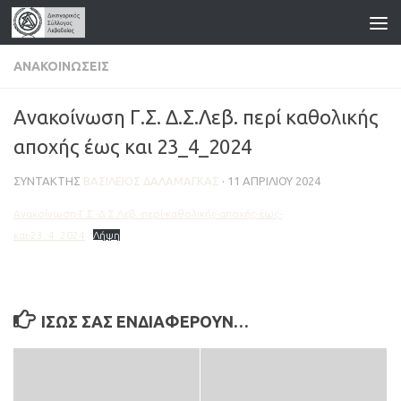
Skip to content
ΑΝΑΚΟΙΝΏΣΕΙΣ
Ανακοίνωση Γ.Σ. Δ.Σ.Λεβ. περί καθολικής
αποχής έως και 23_4_2024
ΣΥΝΤΆΚΤΗΣ
ΒΑΣΊΛΕΙΟΣ ΔΑΛΑΜΆΓΚΑΣ
·
11 ΑΠΡΙΛΊΟΥ 2024
Ανακοίνωση-Γ.Σ.-Δ.Σ.Λεβ.-περί-καθολικής-αποχής-έως-
και-23_4_2024
Λήψη
ΊΣΩΣ ΣΑΣ ΕΝΔΙΑΦΈΡΟΥΝ…