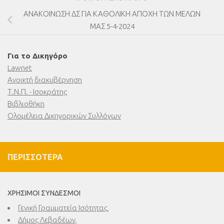
ΑΝΑΚΟΙΝΩΣΗ ΔΣ ΓΙΑ ΚΑΘΟΛΙΚΗ ΑΠΟΧΗ ΤΩΝ ΜΕΛΩΝ
ΜΑΣ 5-4-2024
Για το Δικηγόρο
Lawnet
Ανοικτή διακυβέρνηση
Τ.Ν.Π. - Ισοκράτης
Βιβλιοθήκη
Ολομέλεια Δικηγορικών Συλλόγων
ΠΕΡΙΣΣΌΤΕΡΑ
ΧΡΉΣΙΜΟΙ ΣΎΝΔΕΣΜΟΙ
Γενική Γραμματεία Ισότητας,
Δήμος Λεβαδέων,