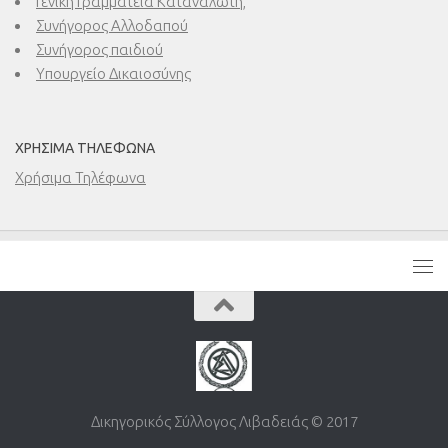
Γενική Γραμματεία Καταναλωτή,
Συνήγορος Αλλοδαπού
Συνήγορος παιδιού
Υπουργείο Δικαιοσύνης
ΧΡΉΣΙΜΑ ΤΗΛΈΦΩΝΑ
Χρήσιμα Τηλέφωνα
Δικηγορικός Σύλλογος Λιβαδειάς © 2017