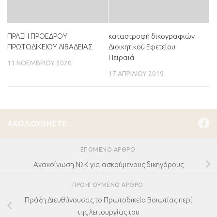
ΠΡΑΞΗ ΠΡΟΕΔΡΟΥ
καταστροφή δικογραφιών
ΠΡΩΤΟΔΙΚΕΙΟΥ ΛΙΒΑΔΕΙΑΣ
Διοικητικού Εφετείου
Πειραιά
11 ΝΟΕΜΒΡΊΟΥ 2020
17 ΑΠΡΙΛΊΟΥ 2019
ΑΚΟΛΟΥΘΉΣΤΕ:
ΕΠΌΜΕΝΟ ΆΡΘΡΟ
Ανακοίνωση ΝΣΚ για ασκούμενους δικηγόρους
ΠΡΟΗΓΟΎΜΕΝΟ ΆΡΘΡΟ
Πράξη Διευθύνουσας το Πρωτοδικείο Βοιωτίας περί
της λειτουργίας του