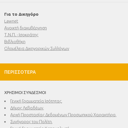
Για το Δικηγόρο
Lawnet
Ανοικτή διακυβέρνηση
Τ.Ν.Π. - Ισοκράτης
Βιβλιοθήκη
Ολομέλεια Δικηγορικών Συλλόγων
ΠΕΡΙΣΣΌΤΕΡΑ
ΧΡΉΣΙΜΟΙ ΣΎΝΔΕΣΜΟΙ
Γενική Γραμματεία Ισότητας,
Δήμος Λεβαδέων,
Αρχή Προστασίας Δεδομένων Προσωπικού Χαρακτήρα,
Συνήγορος του Πολίτη,