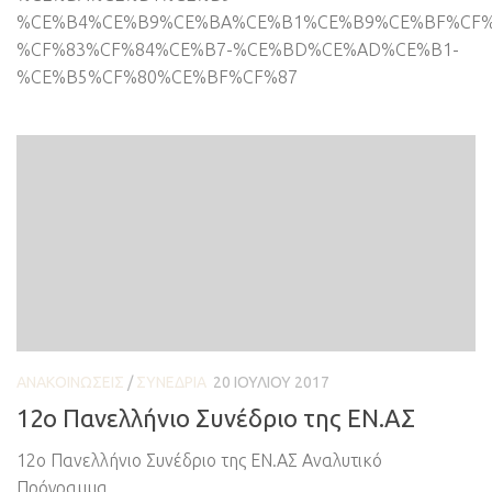
%CE%B4%CE%B9%CE%BA%CE%B1%CE%B9%CE%BF%CF%
%CF%83%CF%84%CE%B7-%CE%BD%CE%AD%CE%B1-
%CE%B5%CF%80%CE%BF%CF%87
ΑΝΑΚΟΙΝΏΣΕΙΣ
/
ΣΥΝΈΔΡΙΑ
20 ΙΟΥΛΊΟΥ 2017
12ο Πανελλήνιο Συνέδριο της ΕΝ.ΑΣ
12ο Πανελλήνιο Συνέδριο της ΕΝ.ΑΣ Αναλυτικό
Πρόγραμμα