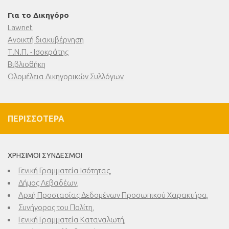
Για το Δικηγόρο
Lawnet
Ανοικτή διακυβέρνηση
Τ.Ν.Π. - Ισοκράτης
Βιβλιοθήκη
Ολομέλεια Δικηγορικών Συλλόγων
ΠΕΡΙΣΣΌΤΕΡΑ
ΧΡΉΣΙΜΟΙ ΣΎΝΔΕΣΜΟΙ
Γενική Γραμματεία Ισότητας,
Δήμος Λεβαδέων,
Αρχή Προστασίας Δεδομένων Προσωπικού Χαρακτήρα,
Συνήγορος του Πολίτη,
Γενική Γραμματεία Καταναλωτή,