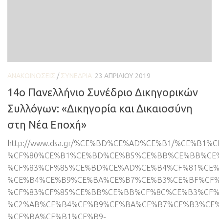
ΑΝΑΚΟΙΝΏΣΕΙΣ
/
ΣΥΝΈΔΡΙΑ
23 ΑΠΡΙΛΊΟΥ 2019
14ο Πανελλήνιο Συνέδριο Δικηγορικών
Συλλόγων: «Δικηγορία και Δικαιοσύνη
στη Νέα Εποχή»
http://www.dsa.gr/%CE%BD%CE%AD%CE%B1/%CE%B
%CF%80%CE%B1%CE%BD%CE%B5%CE%BB%CE%BB%CE
%CF%83%CF%85%CE%BD%CE%AD%CE%B4%CF%81%CE%
%CE%B4%CE%B9%CE%BA%CE%B7%CE%B3%CE%BF%CF%
%CF%83%CF%85%CE%BB%CE%BB%CF%8C%CE%B3%CF%
%C2%AB%CE%B4%CE%B9%CE%BA%CE%B7%CE%B3%CE%
%CE%BA%CE%B1%CE%B9-