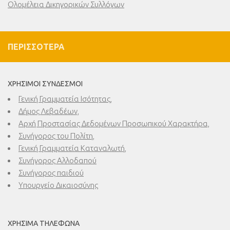
Ολομέλεια Δικηγορικών Συλλόγων
ΠΕΡΙΣΣΌΤΕΡΑ
ΧΡΉΣΙΜΟΙ ΣΎΝΔΕΣΜΟΙ
Γενική Γραμματεία Ισότητας,
Δήμος Λεβαδέων,
Αρχή Προστασίας Δεδομένων Προσωπικού Χαρακτήρα,
Συνήγορος του Πολίτη,
Γενική Γραμματεία Καταναλωτή,
Συνήγορος Αλλοδαπού
Συνήγορος παιδιού
Υπουργείο Δικαιοσύνης
ΧΡΉΣΙΜΑ ΤΗΛΈΦΩΝΑ