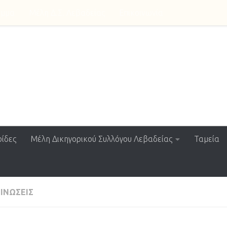
αμμα
Μέλη Δ.Σ. Λεβαδείας
Επικοινωνία
ssociation
ίδες
Μέλη Δικηγορικού Συλλόγου Λεβαδείας
Ταμεία
ΙΝΏΣΕΙΣ