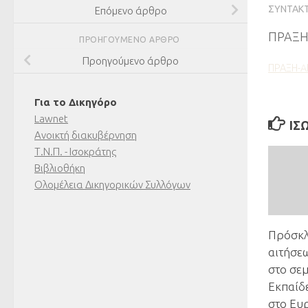
ΣΥΝΤΆΚ
Επόμενο άρθρο
ΠΡΑΞΗ 
ΠΡΟΗΓΟΎΜΕΝΟ ΆΡΘΡΟ
Προηγούμενο άρθρο
ΠΡΑΞΗ-A
Για το Δικηγόρο
Lawnet
ΊΣ
Ανοικτή διακυβέρνηση
Τ.Ν.Π. - Ισοκράτης
Βιβλιοθήκη
Ολομέλεια Δικηγορικών Συλλόγων
Πρόσκλ
αιτήσε
στο σε
Εκπαίδ
στο Ευ