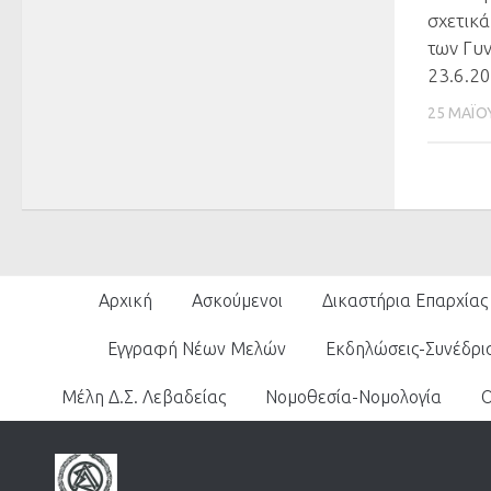
σχετικά
των Γυ
23.6.2
25 ΜΑΪ́
Αρχική
Ασκούμενοι
Δικαστήρια Επαρχίας
Εγγραφή Νέων Μελών
Εκδηλώσεις-Συνέδρι
Μέλη Δ.Σ. Λεβαδείας
Νομοθεσία-Νομολογία