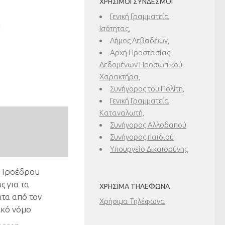
ΧΡΉΣΙΜΟΙ ΣΎΝΔΕΣΜΟΙ
Γενική Γραμματεία
1
Ισότητας,
Δήμος Λεβαδέων,
Αρχή Προστασίας
Δεδομένων Προσωπικού
Χαρακτήρα,
Συνήγορος του Πολίτη,
Γενική Γραμματεία
Καταναλωτή,
Συνήγορος Αλλοδαπού
Συνήγορος παιδιού
Υπουργείο Δικαιοσύνης
 Προέδρου
ς για τα
ΧΡΉΣΙΜΑ ΤΗΛΈΦΩΝΑ
τα από τον
Χρήσιμα Τηλέφωνα
ικό νόμο