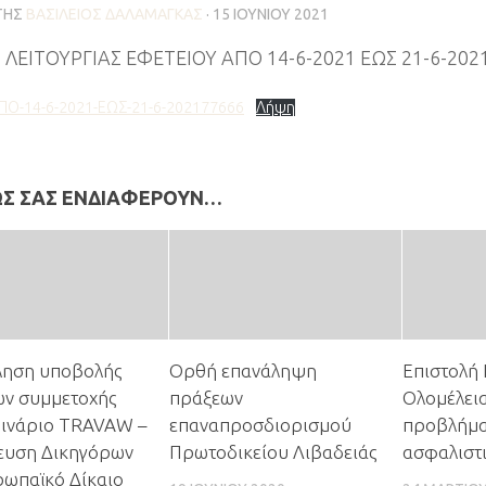
ΤΗΣ
ΒΑΣΊΛΕΙΟΣ ΔΑΛΑΜΆΓΚΑΣ
·
15 ΙΟΥΝΊΟΥ 2021
ΛΕΙΤΟΥΡΓΙΑΣ ΕΦΕΤΕΙΟΥ AΠΟ 14-6-2021 ΕΩΣ 21-6-202
ΠΟ-14-6-2021-ΕΩΣ-21-6-202177666
Λήψη
ΩΣ ΣΑΣ ΕΝΔΙΑΦΈΡΟΥΝ…
ηση υποβολής
Ορθή επανάληψη
Επιστολή
ων συμμετοχής
πράξεων
Ολομέλεια
μινάριο TRAVAW –
επαναπροσδιορισμού
προβλήμα
ευση Δικηγόρων
Πρωτοδικείου Λιβαδειάς
ασφαλιστ
ρωπαϊκό Δίκαιο