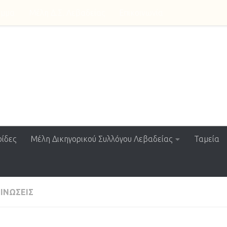
αμμα
Μέλη Δ.Σ. Λεβαδείας
Επικοινωνία
ssociation
ίδες
Μέλη Δικηγορικού Συλλόγου Λεβαδείας
Ταμεία
ΙΝΏΣΕΙΣ