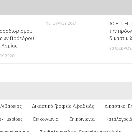
ΑΣΕΠ: Η 
16 ΙΟΥΛΊΟΥ 2021
ροσδιορισμού
την πρόσ
εων Πρόεδρου
δικαστικ
 Λαμίας
20 ΦΕΒΡΟΥ
ΟΥ 2020
 Λιβαδειάς
Δικαστικό Γραφείο Λιβαδειάς
Δικαστικοί Ε
α-Ημερίδες
Επικοινωνία
Επικοινωνία
Κατάλογος 
Οργανόγραμμα
Συμβολαιογράφοι Επαρχίας Λειβαδιάς