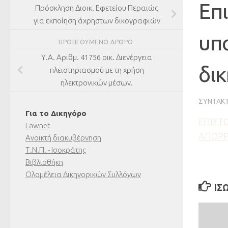
Επ
Πρόσκληση Διοικ. Εφετείου Περαιώς
για εκποίηση άχρηστων δικογραφιών
υπ
ΠΡΟΗΓΟΎΜΕΝΟ ΆΡΘΡΟ
Υ.Α. Αριθμ. 41756 οικ. Διενέργεια
δι
πλειστηριασμού με τη χρήση
ηλεκτρονικών μέσων.
ΣΥΝΤΆΚ
Για το Δικηγόρο
ΕΠΙΣΤ
Lawnet
ΑΠΟΡΡΗ
Ανοικτή διακυβέρνηση
Τ.Ν.Π. - Ισοκράτης
Βιβλιοθήκη
Ολομέλεια Δικηγορικών Συλλόγων
ΊΣ