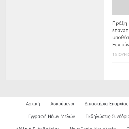
Πράξη
επαναπ
υποθέσ
Εφετών
15 ΙΟΥΝΊ
Αρχική
Ασκούμενοι
Δικαστήρια Επαρχίας
Εγγραφή Νέων Μελών
Εκδηλώσεις-Συνέδρι
Μέλη Δ.Σ. Λεβαδείας
Νομοθεσία-Νομολογία