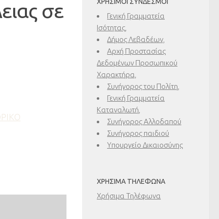
ΧΡΉΣΙΜΟΙ ΣΎΝΔΕΣΜΟΙ
ειας σε
Γενική Γραμματεία
Ισότητας,
Δήμος Λεβαδέων,
Αρχή Προστασίας
Δεδομένων Προσωπικού
Χαρακτήρα,
Συνήγορος του Πολίτη,
Γενική Γραμματεία
Καταναλωτή,
ΟΡΙΚΟ
Συνήγορος Αλλοδαπού
Συνήγορος παιδιού
Υπουργείο Δικαιοσύνης
ΧΡΉΣΙΜΑ ΤΗΛΈΦΩΝΑ
Χρήσιμα Τηλέφωνα