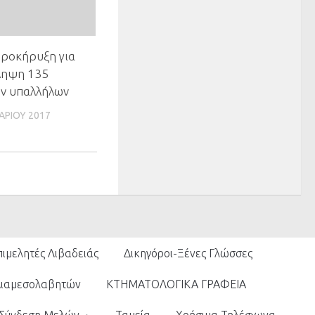
προκήρυξη για
ληψη 135
ών υπαλλήλων
ΑΡΊΟΥ 2017
πιμελητές Λιβαδειάς
Δικηγόροι-Ξένες Γλώσσες
Διαμεσολαβητών
ΚΤΗΜΑΤΟΛΟΓΙΚΑ ΓΡΑΦΕΙΑ
Σύνδεση Μελών
Ταμεία
Χρήσιμα Τηλέφωνα