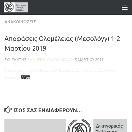
Skip to content
ΑΝΑΚΟΙΝΏΣΕΙΣ
Αποφάσεις Ολομέλειας (Μεσολόγγι 1-2
Μαρτίου 2019
ΣΥΝΤΆΚΤΗΣ
ΒΑΣΊΛΕΙΟΣ ΔΑΛΑΜΆΓΚΑΣ
·
5 ΜΑΡΤΊΟΥ 2019
Αποφάσεις της Ολομέλειας των Προέδρων Δικηγορικών Συλλόγων
Ελλάδος
Λήψη
ΊΣΩΣ ΣΑΣ ΕΝΔΙΑΦΈΡΟΥΝ…