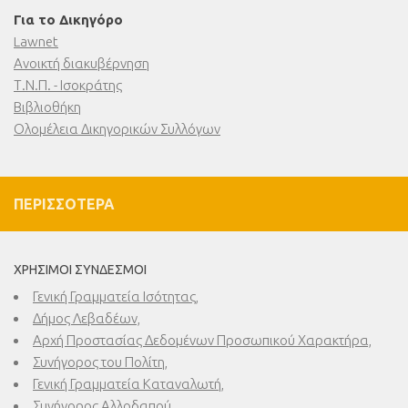
Για το Δικηγόρο
Lawnet
Ανοικτή διακυβέρνηση
Τ.Ν.Π. - Ισοκράτης
Βιβλιοθήκη
Ολομέλεια Δικηγορικών Συλλόγων
ΠΕΡΙΣΣΌΤΕΡΑ
ΧΡΉΣΙΜΟΙ ΣΎΝΔΕΣΜΟΙ
Γενική Γραμματεία Ισότητας,
Δήμος Λεβαδέων,
Αρχή Προστασίας Δεδομένων Προσωπικού Χαρακτήρα,
Συνήγορος του Πολίτη,
Γενική Γραμματεία Καταναλωτή,
Συνήγορος Αλλοδαπού